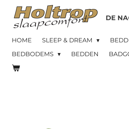
Ga
direct
DE NA
naar
de
HOME
SLEEP & DREAM
BED
hoofdinhoud
BEDBODEMS
BEDDEN
BADG