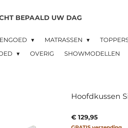
CHT BEPAALD UW DAG
DENGOED
MATRASSEN
TOPPER
OED
OVERIG
SHOWMODELLEN
Hoofdkussen Si
€ 129,95
GRATIS verzending