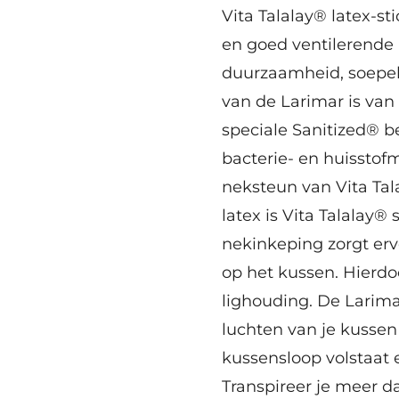
Vita Talalay® latex-st
en goed ventilerende
duurzaamheid, soepel
van de Larimar is va
speciale Sanitized® b
bacterie- en huisstof
neksteun van Vita Tala
latex is Vita Talalay®
nekinkeping zorgt erv
op het kussen. Hierdoo
lighouding. De Larima
luchten van je kussen
kussensloop volstaat 
Transpireer je meer d