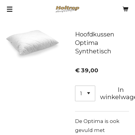
Ga
direct
naar
Hoofdkussen
de
Optima
hoofdinhoud
Synthetisch
€ 39,00
In
winkelwag
De Optima is ook
gevuld met