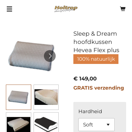
Ga
direct
naar
Sleep & Dream
de
hoofdkussen
hoofdinhoud
Hevea Flex plus
100% natuurlijk
€ 149,00
GRATIS verzending
Hardheid