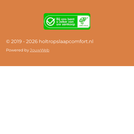
© 2019 - 2026 holtropslaapcomfort.nl
Powered by
JouwWeb