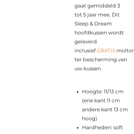
gaat gemiddeld 3
tot 5 jaar mee. Dit
Sleep & Dream
hoofdkussen wordt
geleverd
inclusief
GRATIS
molton
ter bescherming van
uw kussen.
Hoogte: 11/13 cm
(ene kant 11 cm
andere kant 13 cm
hoog)
Hardheden: soft